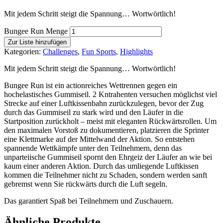
Mit jedem Schritt steigt die Spannung… Wortwörtlich!
Bungee Run Menge
Zur Liste hinzufügen
Kategorien:
Challenges
,
Fun Sports
,
Highlights
Mit jedem Schritt steigt die Spannung… Wortwörtlich!
Bungee Run ist ein actionreiches Wettrennen gegen ein
hochelastisches Gummiseil. 2 Kntrahenten versuchen möglichst viel
Strecke auf einer Luftkissenbahn zurückzulegen, bevor der Zug
durch das Gummiseil zu stark wird und den Läufer in die
Startposition zurückholt – meist mit eleganten Rückwärtsrollen. Um
den maximalen Vorstoß zu dokumentieren, platzieren die Sprinter
eine Klettmarke auf der Mittelwand der Aktion. So entstehen
spannende Wettkämpfe unter den Teilnehmern, denn das
unparteiische Gummiseil spornt den Ehrgeiz der Läufer an wie bei
kaum einer anderen Aktion. Durch das umliegende Luftkissen
kommen die Teilnehmer nicht zu Schaden, sondern werden sanft
gebremst wenn Sie rückwärts durch die Luft segeln.
Das garantiert Spaß bei Teilnehmern und Zuschauern.
Ähnliche Produkte